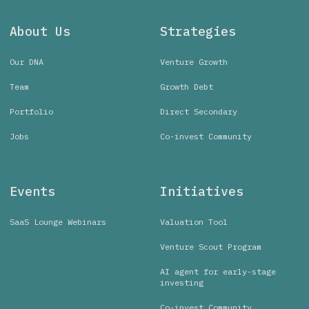
About Us
Strategies
Our DNA
Venture Growth
Team
Growth Debt
Portfolio
Direct Secondary
Jobs
Co-invest Community
Events
Initiatives
SaaS Lounge Webinars
Valuation Tool
Venture Scout Program
AI agent for early-stage
investing
Co-invest Community