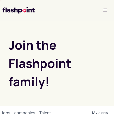
Investor Login
Join the
Flashpoint
family!
jobs
companies
Talent
My
alerts