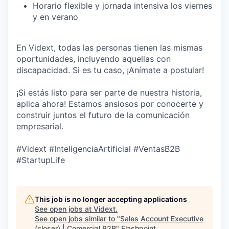
Horario flexible y jornada intensiva los viernes
y en verano
En Vidext, todas las personas tienen las mismas
oportunidades, incluyendo aquellas con
discapacidad. Si es tu caso, ¡Anímate a postular!
¡Si estás listo para ser parte de nuestra historia,
aplica ahora! Estamos ansiosos por conocerte y
construir juntos el futuro de la comunicación
empresarial.
#Vidext #InteligenciaArtificial #VentasB2B
#StartupLife
This job is no longer accepting applications
See open jobs at
Vidext
.
See open jobs similar to "
Sales Account Executive
(closer) | Comercial B2B
"
Flashpoint
.