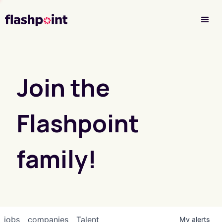
Investor Login
Join the
Flashpoint
family!
jobs
companies
Talent
My
alerts