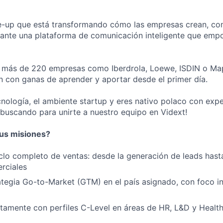
le-up que está transformando cómo las empresas crean, c
iante una plataforma de comunicación inteligente que emp
 más de 220 empresas como Iberdrola, Loewe, ISDIN o Map
 con ganas de aprender y aportar desde el primer día.
cnología, el ambiente startup y eres nativo polaco con exp
uscando para unirte a nuestro equipo en Vidext!
us misiones?
iclo completo de ventas: desde la generación de leads hasta
rciales
rategia Go-to-Market (GTM) en el país asignado, con foco ini
tamente con perfiles C-Level en áreas de HR, L&D y Health