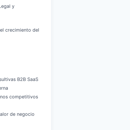
Legal y
el crecimiento del
sultivas B2B SaaS
erna
rnos competitivos
valor de negocio