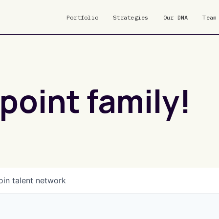
Portfolio
Strategies
Our DNA
Team
point family!
oin talent network