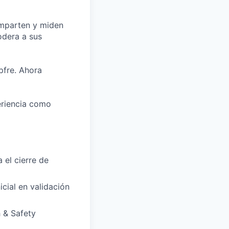
omparten y miden
odera a sus
fre. Ahora
eriencia como
 el cierre de
cial en validación
 & Safety