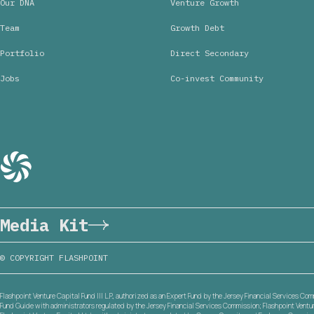
Our DNA
Venture Growth
Team
Growth Debt
Portfolio
Direct Secondary
Jobs
Co-invest Community
Media Kit
© COPYRIGHT FLASHPOINT
Flashpoint Venture Capital Fund III L.P., authorized as an Expert Fund by the Jersey Financial Services Co
Fund Guide with administrators regulated by the Jersey Financial Services Commission; Flashpoint Venture