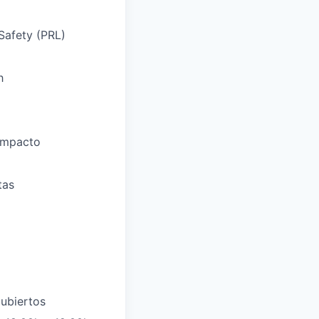
Safety (PRL)
h
 impacto
tas
cubiertos