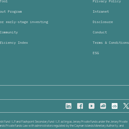
Tool
Privacy Policy
out Program
Intranet
or early-stage investing
Disclosure
Community
Conduct
ficiency Index
Terms & Conditions
ESG
 Fund I L.P. and Flashpoint Secondary Fund I L.P., acting as Jersey Private Funds under the Jersey Private
slands Private Funds Law with administrators regulated by the Cayman Islands Monetary Authority; and