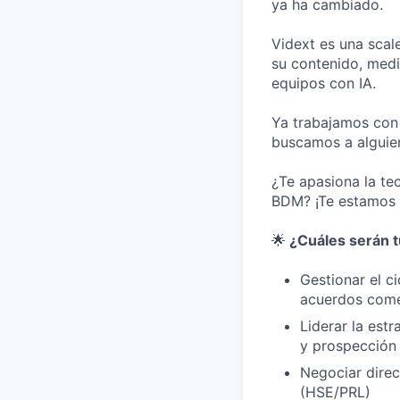
ya ha cambiado.
Vidext es una sca
su contenido, med
equipos con IA.
Ya trabajamos con
buscamos a alguien
¿Te apasiona la te
BDM? ¡Te estamos b
🌟
¿Cuáles serán t
Gestionar el c
acuerdos come
Liderar la est
y prospección
Negociar direc
(HSE/PRL)