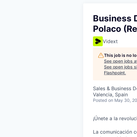
Business 
Polaco (R
Vidext
This job is no 
See open jobs a
See open jobs si
Flashpoint
.
Sales & Business 
Valencia, Spain
Posted
on May 30, 2
¡Únete a la revoluci
La comunicación c