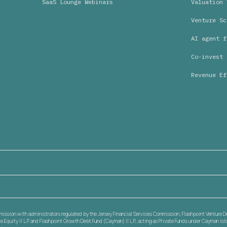
SaaS Lounge Webinars
Valuation 
Venture Sc
AI agent f
Co-invest 
Revenue Ef
mmission with administrators regulated by the Jersey Financial Services Commission; Flashpoint Venture Debt
 Equity II L.P. and Flashpoint Growth Debt Fund (Cayman) II L.P., acting as Private Funds under Cayman I