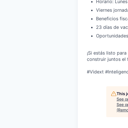
Horario: Lunes 
Viernes jornad
Beneficios fis
23 días de va
Oportunidades 
¡Si estás listo par
construir juntos el
#Vidext #Inteligen
This 
See o
See op
(Remo