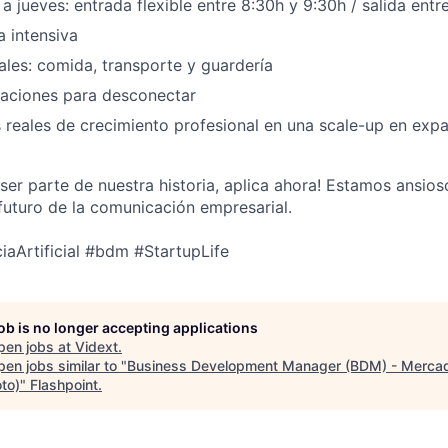
a jueves: entrada flexible entre 8:30h y 9:30h / salida entr
a intensiva
cales: comida, transporte y guardería
caciones para desconectar
reales de crecimiento profesional en una scale-up en expa
a ser parte de nuestra historia, aplica ahora! Estamos ansio
 futuro de la comunicación empresarial.
ciaArtificial #bdm #StartupLife
job is no longer accepting applications
pen jobs at
Vidext
.
en jobs similar to "
Business Development Manager (BDM) - Merca
to)
"
Flashpoint
.