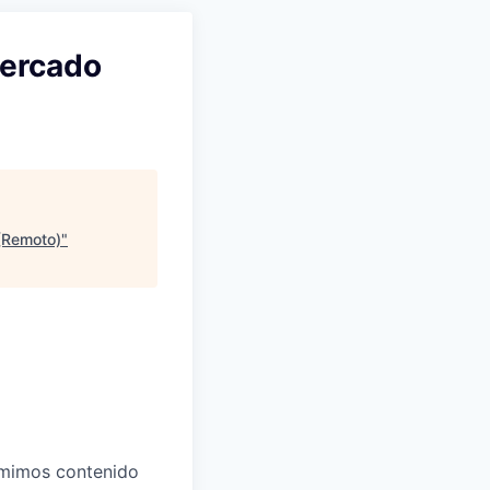
ercado
(Remoto)
"
umimos contenido