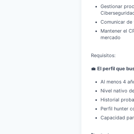
Gestionar pro
Cibersegurida
Comunicar de f
Mantener el CR
mercado
Requisitos:
💼
El perfil que b
Al menos 4 añ
Nivel nativo d
Historial prob
Perfil hunter 
Capacidad para