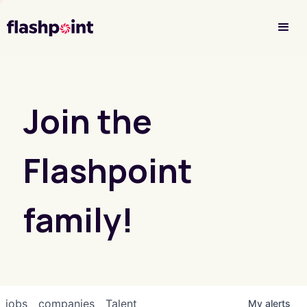
Investor Login
Join the
Flashpoint
family!
jobs
companies
Talent
My
alerts