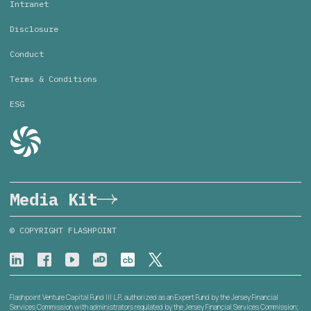
Intranet
Disclosure
Conduct
Terms & Conditions
ESG
Media Kit
© COPYRIGHT FLASHPOINT
Flashpoint Venture Capital Fund III L.P., authorized as an Expert Fund by the Jersey Financial
Services Commission with administrators regulated by the Jersey Financial Services Commission;