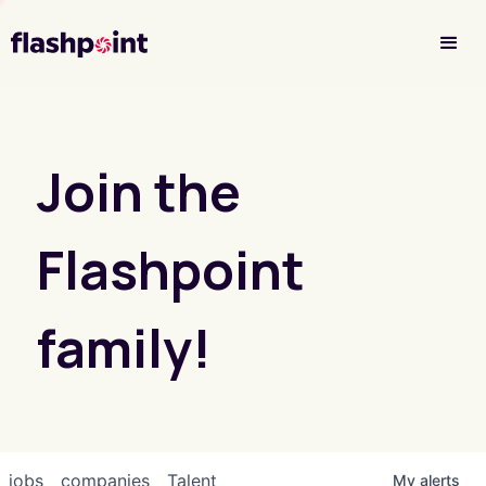
Investor Login
Join the
Flashpoint
family!
jobs
companies
Talent
My
alerts