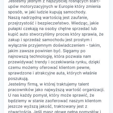
Jesteśmy jednym z najszybciej rosnących start-
upów motoryzacyjnych w Europie który zmienia
sposób, w jaki ludzie kupują samochody.
Naszą nadrzędną wartością jest zaufanie,
przejrzystość i bezpieczeństwo. Wiedząc, jakie
pułapki czekają na osoby chętne sprzedać lub
kupić auto stworzyliśmy proces który sprawia, że
zakup i sprzedaż samochodu jest prostym i
wyłącznie przyjemnym doświadczeniem - takim,
jakim zawsze powinien być. Sięgamy po
najnowszą technologię, która pozwala nam
przewidywać trendy i oczekiwania rynku, dzięki
czemu możemy oferować klientom pewne,
sprawdzone i atrakcyjne auta, których właśnie
poszukują.
Jesteśmy firmą, w której traktujemy talent
pracowników jako najwyższą wartość organizacji.
U nas każdy pomysł, który może sprawić, że
będziemy w stanie zaoferować naszym klientom
jeszcze wyższą jakość, traktowany jest z
otwartością. Jeśli masz głowę pełną pomysłów i